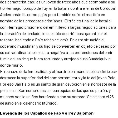
dos características: es un joven de trece años que acompaña a su
tío Hermigio, obispo de Tuy, en la batalla contra el emir de Córdoba
Abderramán III, como paje; pero también sufre el martirio en
nombre de los preceptos cristianos. El trágico final de la batalla,
con Hermigio prisionero del emir, llevó a largas negociaciones para
la liberación del prelado, lo que sólo ocurrió, para garantizar el
rescate, haciendo a Paio rehén del emir. En esta situación el
soberano musulmán y su hijo se convierten en objeto de deseo por
su extraordinaria belleza. La negativa a las pretensiones del emir
fue la causa de que fuera torturado y arrojado al río Guadalquivir,
donde murió.
El rechazo de la inmoralidad y el martirio en manos de los «infieles»
destacan la superioridad del comportamiento y la fe del joven Paio.
Por eso San Paio es un santo de gran devoción en el noroeste de la
península. Son numerosas las parroquias de las que es patrón, y
muchos son los niños bautizados con su nombre. Se celebra el 26
de junio en el calendario litúrgico.
Leyenda de los Caballos de Fão y el rey Salomón