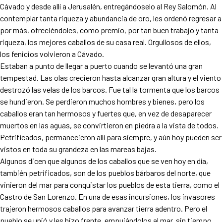
Cávado y desde allí a Jerusalén, entregándoselo al Rey Salomón. Al
contemplar tanta riqueza y abundancia de oro, les ordenó regresar a
por más, ofreciéndoles, como premio, por tan buen trabajo y tanta
riqueza, los mejores caballos de su casa real. Orgullosos de ellos,
los fenicios volvieron a Cávado.
Estaban a punto de llegar a puerto cuando se levantó una gran
tempestad. Las olas crecieron hasta alcanzar gran altura y el viento
destrozó las velas de los barcos. Fue tal la tormenta que los barcos
se hundieron. Se perdieron muchos hombres y bienes, pero los
caballos eran tan hermosos y fuertes que, en vez de desaparecer
muertos en las aguas, se convirtieron en piedra a la vista de todos.
Petrificados, permanecieron allí para siempre, y aún hoy pueden ser
vistos en toda su grandeza en las mareas bajas.
Algunos dicen que algunos de los caballos que se ven hoy en día,
también petrificados, son de los pueblos bárbaros del norte, que
vinieron del mar para conquistar los pueblos de esta tierra, como el
Castro de San Lorenzo. En una de esas incursiones, los invasores
trajeron hermosos caballos para avanzar tierra adentro. Pero el
pueblo se unió y les hizo frente, empujándolos al mar, sin tiempo