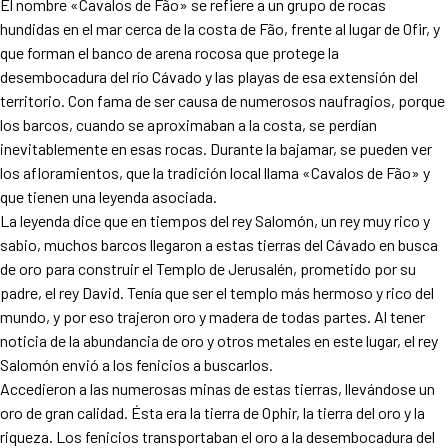
El nombre «Cavalos de Fão» se refiere a un grupo de rocas
hundidas en el mar cerca de la costa de Fão, frente al lugar de Ofir, y
que forman el banco de arena rocosa que protege la
desembocadura del río Cávado y las playas de esa extensión del
territorio. Con fama de ser causa de numerosos naufragios, porque
los barcos, cuando se aproximaban a la costa, se perdían
inevitablemente en esas rocas. Durante la bajamar, se pueden ver
los afloramientos, que la tradición local llama «Cavalos de Fão» y
que tienen una leyenda asociada.
La leyenda dice que en tiempos del rey Salomón, un rey muy rico y
sabio, muchos barcos llegaron a estas tierras del Cávado en busca
de oro para construir el Templo de Jerusalén, prometido por su
padre, el rey David. Tenía que ser el templo más hermoso y rico del
mundo, y por eso trajeron oro y madera de todas partes. Al tener
noticia de la abundancia de oro y otros metales en este lugar, el rey
Salomón envió a los fenicios a buscarlos.
Accedieron a las numerosas minas de estas tierras, llevándose un
oro de gran calidad. Ésta era la tierra de Ophir, la tierra del oro y la
riqueza. Los fenicios transportaban el oro a la desembocadura del